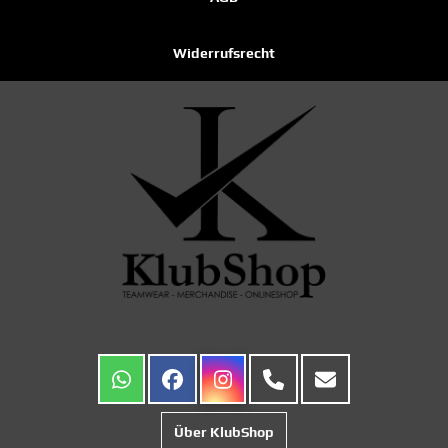
Widerrufsrecht
Über KlubShop