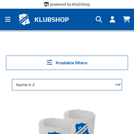
powered by KlubShop
alt springen
KLUBSHOP
Produkte filtern