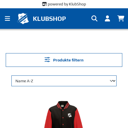
powered by KlubShop
alt springen
KLUBSHOP
Produkte filtern