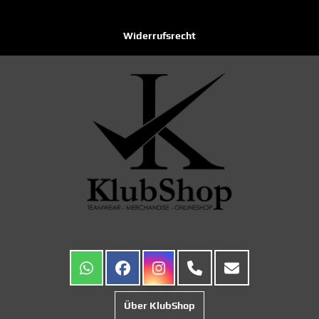
Widerrufsrecht
Über KlubShop