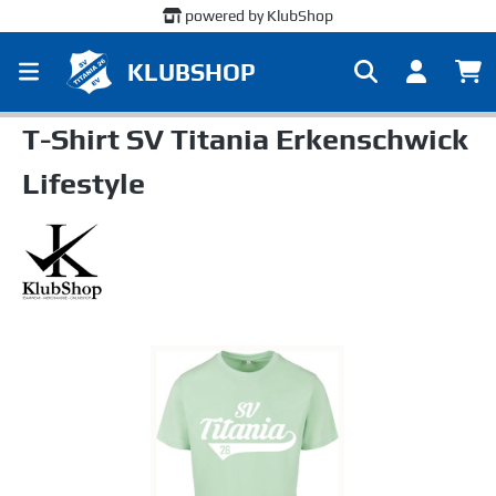
powered by KlubShop
alt springen
KLUBSHOP
T-Shirt SV Titania Erkenschwick
Lifestyle
Bildergalerie überspringen